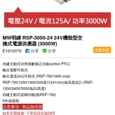
MW明緯 RSP-3000-24 24V機殼型交
換式電源供應器 (3000W)
宅配到府
E1010375
分享
分享
內建主動式功率因數矯正功能(active PFC)
輸出電壓可程式
輸出電流(Icc)可程式 (RSP-750/1600 only)
RSP-750/1000/1600/200為1U(41mm)低高度設計,(RSP-
1500/2400/3000為2U高度)
內建主動式並聯功能(除RSP-750)
5年保固期
注意事項 : 商品無現貨
如有交期疑慮~下單前請先做詢問