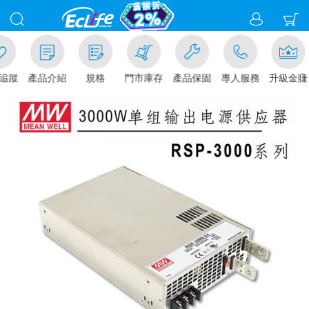
追蹤
產品介紹
規格
門市庫存
產品保固
專人服務
升級金賺