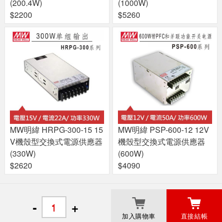
(200.4W)
(1000W)
$2200
$5260
MW明緯 HRPG-300-15 15
MW明緯 PSP-600-12 12V
V機殼型交換式電源供應器
機殼型交換式電源供應器
(330W)
(600W)
$2620
$4090
關於良興
粉絲專頁
門市據點
-
+
加入購物車
直接結帳
© 2017 Liang Shing EcLife Corp.