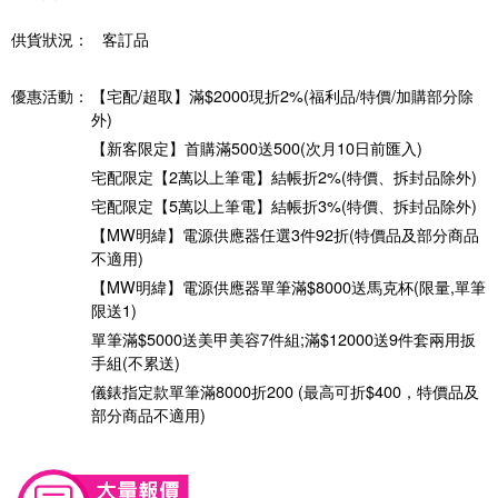
供貨狀況：
客訂品
優惠活動：
【宅配/超取】滿$2000現折2%(福利品/特價/加購部分除
外)
【新客限定】首購滿500送500(次月10日前匯入)
宅配限定【2萬以上筆電】結帳折2%(特價、拆封品除外)
宅配限定【5萬以上筆電】結帳折3%(特價、拆封品除外)
【MW明緯】電源供應器任選3件92折(特價品及部分商品
不適用)
【MW明緯】電源供應器單筆滿$8000送馬克杯(限量,單筆
限送1)
單筆滿$5000送美甲美容7件組;滿$12000送9件套兩用扳
手組(不累送)
儀錶指定款單筆滿8000折200 (最高可折$400，特價品及
部分商品不適用)