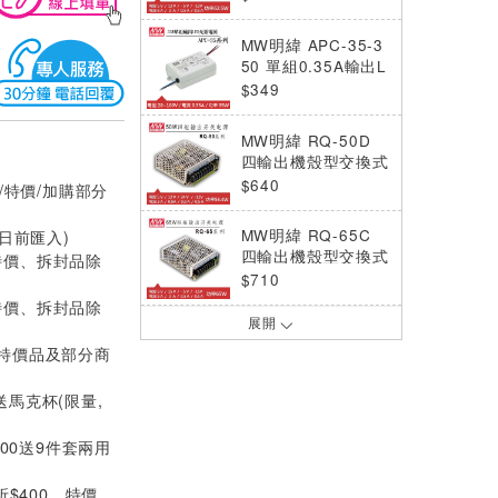
W)
MW明緯 APC-35-3
50 單組0.35A輸出L
ED光源電源供應器
$349
(35W)
MW明緯 RQ-50D
四輸出機殼型交換式
電源供應器 (53.4
$640
/特價/加購部分
W)
MW明緯 RQ-65C
0日前匯入)
四輸出機殼型交換式
特價、拆封品除
電源供應器 (65W)
$710
特價、拆封品除
展開
MW明緯 QP-150F
四輸出機殼型交換式
(特價品及部分商
電源供應器 (152W)
$2640
送馬克杯(限量,
MW明緯 QP-150-3
000送9件套兩用
D 四輸出機殼型交換
式電源供應器 (150.
$2640
2W)
折$400，特價