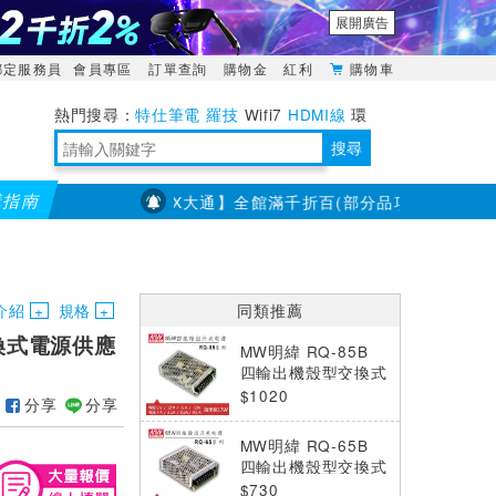
展開廣告
綁定服務員
會員專區
訂單查詢
購物金
紅利
購物車
特仕筆電
羅技
Wifi7
HDMI線
環
境量測
明緯POWER
搜尋
購指南
【PX大通】全館滿千折百(部分品項不適用，滿2千折200
靈活多變的分離式設計
TypeC安全電源延長線
日除濕15L，19坪適用
華碩 ROG Falcata 電競鍵盤
WTR-1500C行動無線影音傳輸器
電源百寶袋-你要的這裡通通有
行動電源【BSMI認證專區】
owon電子測量與智能儀器專家
介紹
規格
同類推薦
交換式電源供應
MW明緯 RQ-85B
四輸出機殼型交換式
電源供應器 (80.7
$1020
分享
分享
W)
MW明緯 RQ-65B
四輸出機殼型交換式
電源供應器 (62.5
$730