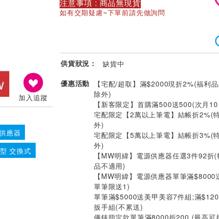
注意事項 : 商品無現貨
如有交期疑慮~下單前請先做詢問
供貨狀況：
缺貨中
優惠活動
【宅配/超取】滿$2000現折2%(福利品
除外)
加入追蹤
【新客限定】首購滿500送500(次月1
宅配限定【2萬以上筆電】結帳折2%(
外)
源供應器
宅配限定【5萬以上筆電】結帳折3%(
外)
型 交換式
【MW明緯】電源供應器任選3件92折
品不適用)
【MW明緯】電源供應器單筆滿$8000
單筆限送1)
單筆滿$5000送美甲美容7件組;滿$12
扳手組(不累送)
儀錶指定款單筆滿8000折200 (最高可