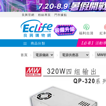
良興官網
粉絲專頁
門市據點
福利出清
紅
【必看】活動
商品分類
首頁