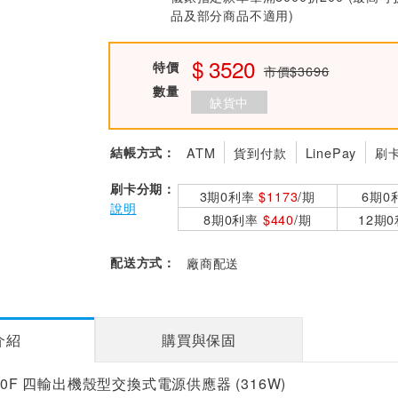
品及部分商品不適用)
3520
特價
市價$3696
數量
缺貨中
結帳方式：
ATM
貨到付款
LinePay
刷
刷卡分期：
3期0利率
$1173
/期
6期0
說明
8期0利率
$440
/期
12期
配送方式：
廠商配送
介紹
購買與保固
20F 四輸出機殼型交換式電源供應器 (316W)