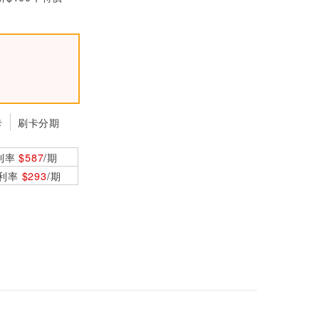
MW明緯 QP-150-3
C 四輸出機殼型交換
式電源供應器 (152
$2640
W)
MW明緯 RQ-50C
四輸出機殼型交換式
電源供應器 (50W)
$640
卡
刷卡分期
MW明緯 RQ-85D
四輸出機殼型交換式
利率
$587
/期
電源供應器 (84W)
$990
0利率
$293
/期