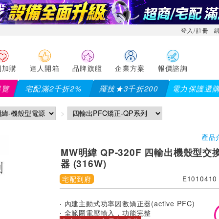
登入/註冊
利加購
達人開箱
品牌旗艦
企業方案
報價諮詢
導覽
宅配滿2千折2%
羅技★3千折200
電力保護選
產品
MW明緯 QP-320F 四輸出機殼型
器 (316W)
宅配到府
E1010410
‧ 內建主動式功率因數矯正器(active PFC)
‧ 全範圍電壓輸入，功能完整