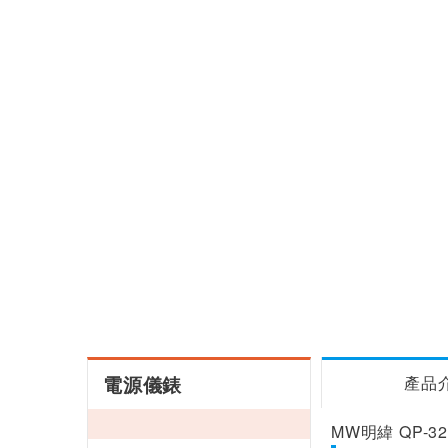
電源儀錶
產品
MW明緯 QP-3