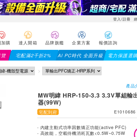
登入/註冊
利加購
達人開箱
品牌旗艦
企業方案
報價諮詢
導覽
宅配滿2千折2%
AI PC時代 全面升級
電力保護選
產品
MW明緯 HRP-150-3.3 3.3V單
器(99W)
宅配到府
E1010686
‧ 內建主動式功率因數矯正功能(active PFC)
‧ 高效能，空載待機消耗瓦數<0.5W~0.75W