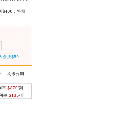
MW明緯 HRP-100-
折$400，特價
15 15V單組輸出電
源供應器(105W)
$1310
MW明緯 HRP-150-
24 24V單組輸出電
源供應器(156W)
$1620
MW明緯 HRP-100-
入會折$50
3.3 3.3V單組輸出電
源供應器(66W)
$1310
卡
刷卡分期
利率
$270
/期
0利率
$135
/期