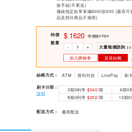
扳手組(不累送)
儀錶指定款單筆滿8000折200 (最高可
品及部分商品不適用)
1620
特價
市價$1701
數量
-
+
大量報價諮詢 >>
加入購物車
直接結帳
結帳方式：
ATM
貨到付款
LinePay
刷
刷卡分期：
3期0利率
$540
/期
6期0
說明
8期0利率
$202
/期
12期
配送方式：
廠商配送