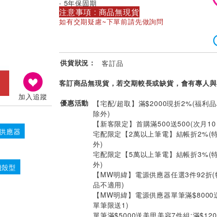
‧ 5年保固期
注意事項 : 商品無現貨
如有交期疑慮~下單前請先做詢問
供貨狀況：
客訂品
客訂商品無現貨，若交期較長或缺貨，會有專人與
加入追蹤
優惠活動
【宅配/超取】滿$2000現折2%(福利品
除外)
【新客限定】首購滿500送500(次月1
源供應器
宅配限定【2萬以上筆電】結帳折2%(
外)
宅配限定【5萬以上筆電】結帳折3%(
外)
機殼型
【MW明緯】電源供應器任選3件92折
品不適用)
【MW明緯】電源供應器單筆滿$8000
單筆限送1)
單筆滿$5000送美甲美容7件組;滿$12