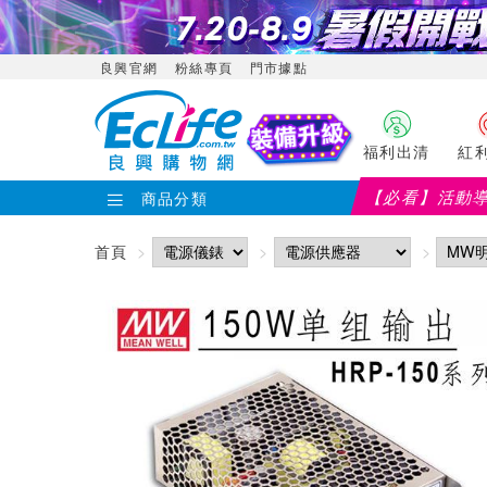
良興官網
粉絲專頁
門市據點
福利出清
紅
【必看】活動
商品分類
首頁