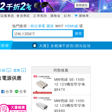
展開廣告
綁定服務員
會員專區
訂單查詢
購物金
紅利
購物車
特仕筆電
羅技
Wifi7
HDMI線
環
境量測
明緯POWER
搜尋
購指南
【PX大通】全館滿千折百(部分品項不適用，滿2千折200
靈活多變的分離式設計
TypeC安全電源延長線
日除濕15L，19坪適用
華碩 ROG Falcata 電競鍵盤
WTR-1500C行動無線影音傳輸器
電源百寶袋-你要的這裡通通有
行動電源【BSMI認證專區】
owon電子測量與智能儀器專家
介紹
規格
同類推薦
組輸出電源供應
MW明緯 SE-1500-
12 12V機殼型交換
式電源供應器 (150
$8470
分享
分享
0W)
MW明緯 SE-1000-
12 12V機殼型交換
式電源供應器 (100
$5990