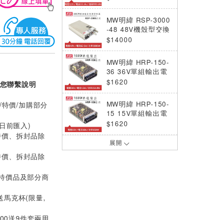
0W)
MW明緯 RSP-3000
-48 48V機殼型交換
式電源供應器 (300
$14000
0W)
MW明緯 HRP-150-
36 36V單組輸出電
源供應器(154.8W)
$1620
您聯繫說明
MW明緯 HRP-150-
/特價/加購部分
15 15V單組輸出電
源供應器(150W)
$1620
0日前匯入)
特價、拆封品除
展開
MW明緯 HRP-150-
5 5V單組輸出電源
特價、拆封品除
供應器(130W)
$1620
(特價品及部分商
MW明緯 HRP-300-
送馬克杯(限量,
48 48V單組輸出電
源供應器(336W)
$2450
000送9件套兩用