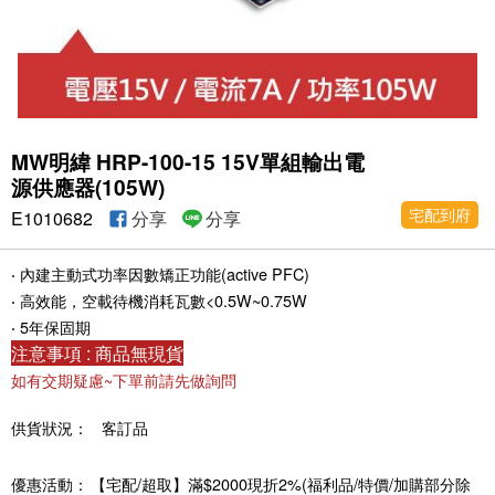
MW明緯 HRP-100-15 15V單組輸出電
源供應器(105W)
宅配到府
E1010682
分享
分享
‧ 內建主動式功率因數矯正功能(active PFC)
‧ 高效能，空載待機消耗瓦數<0.5W~0.75W
‧ 5年保固期
注意事項 : 商品無現貨
如有交期疑慮~下單前請先做詢問
供貨狀況：
客訂品
優惠活動：
【宅配/超取】滿$2000現折2%(福利品/特價/加購部分除