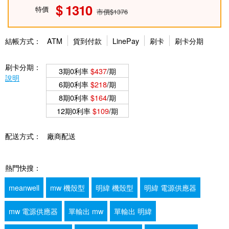
1310
特價
市價$1376
結帳方式：
ATM
貨到付款
LinePay
刷卡
刷卡分期
刷卡分期：
3期0利率
$437
/期
說明
6期0利率
$218
/期
8期0利率
$164
/期
12期0利率
$109
/期
配送方式：
廠商配送
熱門快搜：
meanwell
mw 機殼型
明緯 機殼型
明緯 電源供應器
mw 電源供應器
單輸出 mw
單輸出 明緯