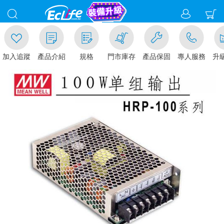
加入追蹤
產品介紹
規格
門市庫存
產品保固
專人服務
升