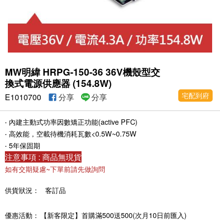
MW明緯 HRPG-150-36 36V機殼型交
換式電源供應器 (154.8W)
宅配到府
E1010700
分享
分享
‧ 內建主動式功率因數矯正功能(active PFC)
‧ 高效能，空載待機消耗瓦數<0.5W~0.75W
‧ 5年保固期
注意事項 : 商品無現貨
如有交期疑慮~下單前請先做詢問
供貨狀況：
客訂品
優惠活動：
【新客限定】首購滿500送500(次月10日前匯入)