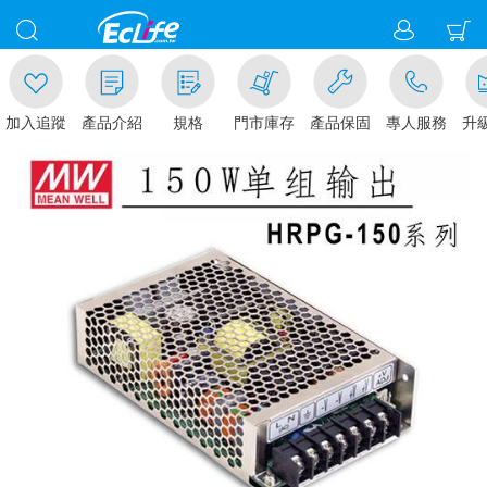
加入追蹤
產品介紹
規格
門市庫存
產品保固
專人服務
升級