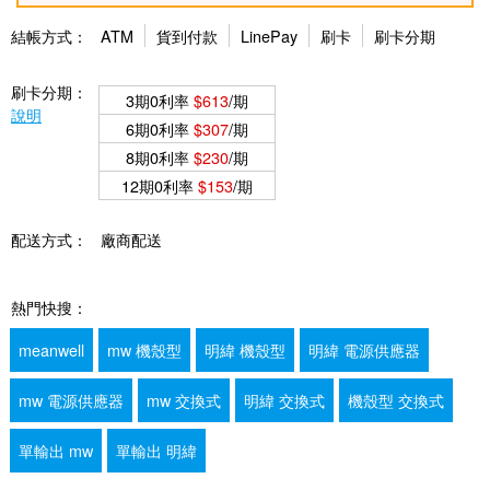
結帳方式：
ATM
貨到付款
LinePay
刷卡
刷卡分期
刷卡分期：
3期0利率
$613
/期
說明
6期0利率
$307
/期
8期0利率
$230
/期
12期0利率
$153
/期
配送方式：
廠商配送
熱門快搜：
meanwell
mw 機殼型
明緯 機殼型
明緯 電源供應器
mw 電源供應器
mw 交換式
明緯 交換式
機殼型 交換式
單輸出 mw
單輸出 明緯