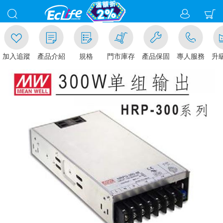
加入追蹤
產品介紹
規格
門市庫存
產品保固
專人服務
升