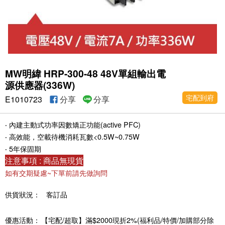
MW明緯 HRP-300-48 48V單組輸出電
源供應器(336W)
宅配到府
E1010723
分享
分享
‧ 內建主動式功率因數矯正功能(active PFC)
‧ 高效能，空載待機消耗瓦數<0.5W~0.75W
‧ 5年保固期
注意事項 : 商品無現貨
如有交期疑慮~下單前請先做詢問
供貨狀況：
客訂品
優惠活動：
【宅配/超取】滿$2000現折2%(福利品/特價/加購部分除