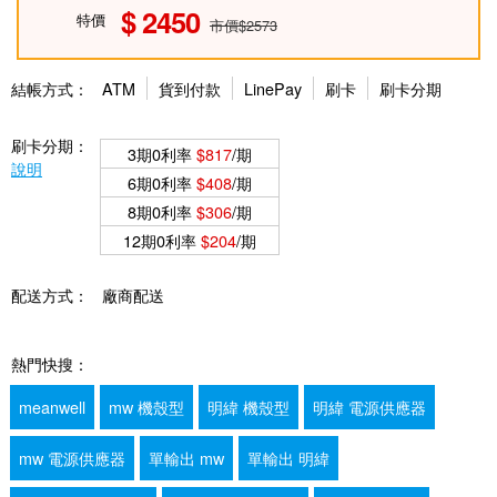
2450
特價
市價$2573
結帳方式：
ATM
貨到付款
LinePay
刷卡
刷卡分期
刷卡分期：
3期0利率
$817
/期
說明
6期0利率
$408
/期
8期0利率
$306
/期
12期0利率
$204
/期
配送方式：
廠商配送
熱門快搜：
meanwell
mw 機殼型
明緯 機殼型
明緯 電源供應器
mw 電源供應器
單輸出 mw
單輸出 明緯