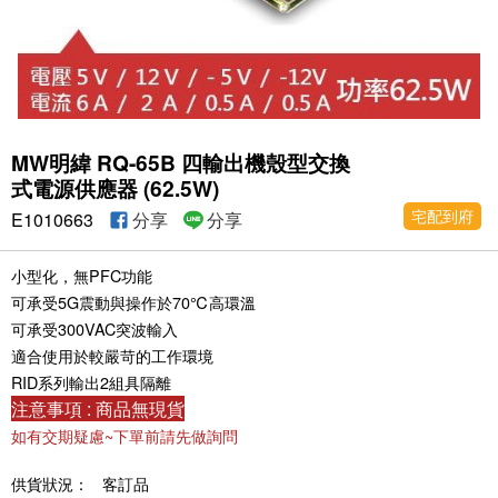
MW明緯 RQ-65B 四輸出機殼型交換
式電源供應器 (62.5W)
宅配到府
E1010663
分享
分享
小型化，無PFC功能
可承受5G震動與操作於70℃高環溫
可承受300VAC突波輸入
適合使用於較嚴苛的工作環境
RID系列輸出2組具隔離
注意事項 : 商品無現貨
如有交期疑慮~下單前請先做詢問
供貨狀況：
客訂品