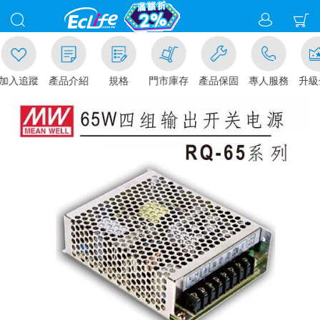
追蹤
產品介紹
規格
門市庫存
產品保固
專人服務
升級金賺