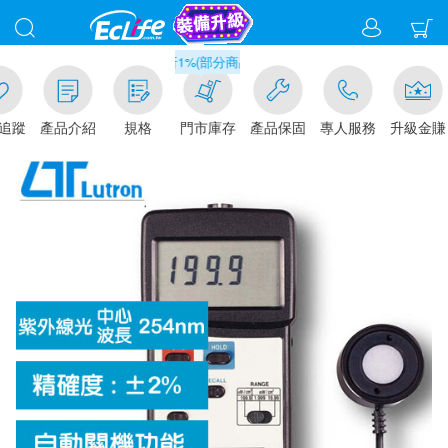
滿千元門市取貨現折1%(部分商品不適用)-請點我看
追蹤
產品介紹
規格
門市庫存
產品保固
專人服務
升級金賺