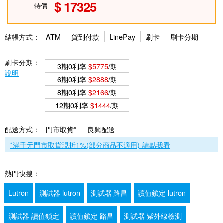
17325
特價
結帳方式：
ATM
貨到付款
LinePay
刷卡
刷卡分期
刷卡分期：
3期0利率
$5775
/期
說明
6期0利率
$2888
/期
8期0利率
$2166
/期
12期0利率
$1444
/期
配送方式：
門市取貨*
良興配送
*滿千元門市取貨現折1%(部分商品不適用)-請點我看
熱門快搜：
Lutron
測試器 lutron
測試器 路昌
讀值鎖定 lutron
測試器 讀值鎖定
讀值鎖定 路昌
測試器 紫外線檢測