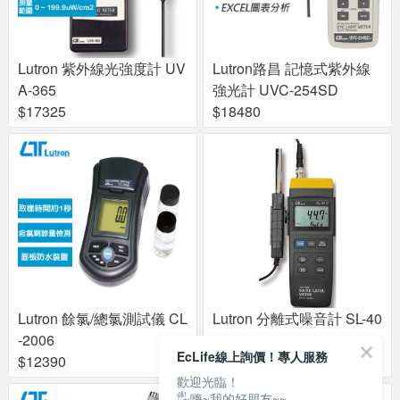
Lutron 紫外線光強度計 UV
Lutron路昌 記憶式紫外線
A-365
強光計 UVC-254SD
$17325
$18480
Lutron 餘氯/總氯測試儀 CL
Lutron 分離式噪音計 SL-40
-2006
13
EcLife線上詢價！專人服務
$12390
$5775
歡迎光臨！
🖐嗨~我的好朋友~~