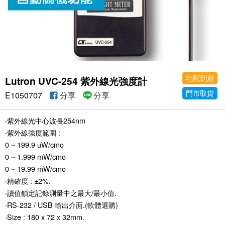
宅配到府
Lutron UVC-254 紫外線光強度計
門市取貨
E1050707
分享
分享
‧紫外線光中心波長254nm
‧紫外線強度範圍 :
0 ~ 199.9 uW/cmo
0 ~ 1.999 mW/cmo
0 ~ 19.99 mW/cmo
‧精確度 : ±2%.
‧讀值鎖定記錄測量中之最大/最小值.
‧RS-232 / USB 輸出介面.(軟體選購)
‧Size : 180 x 72 x 32mm.