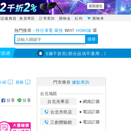
展開廣告
綁定服務員
會員專區
訂單查詢
購物金
紅利
購物車
特仕筆電
羅技
Wifi7
HDMI線
環
境量測
明緯POWER
搜尋
購指南
【PX大通】全館滿千折百(部分品項不適用，滿2千折200...)
靈活多變的分離式設計
TypeC安全電源延長線
日除濕15L，19坪適用
華碩 ROG Falcata 電競鍵盤
WTR-1500C行動無線影音傳輸器
電源百寶袋-你要的這裡通通有
行動電源【BSMI認證專區】
owon電子測量與智能儀器專家
介紹
規格
門市庫存
據點查詢
台北地區
分享
分享
台北光華店
網路訂購
電話訂購
台北市民店
電話訂購
三創體驗館