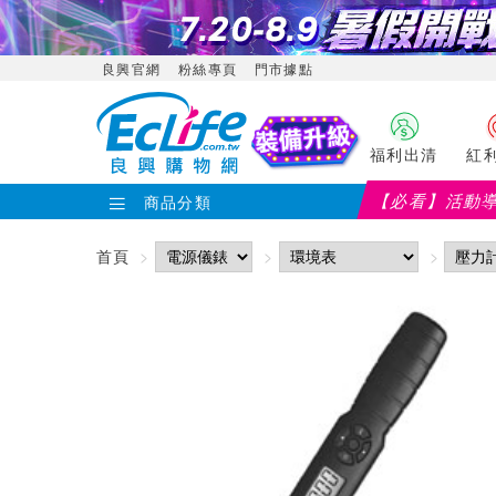
良興官網
粉絲專頁
門市據點
福利出清
紅
【必看】活動
商品分類
首頁