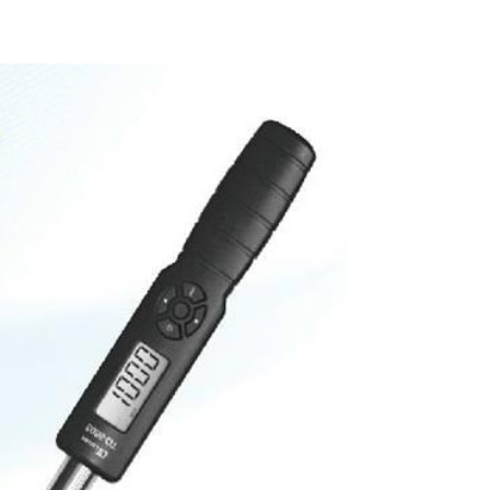
Pro'sKit 寶工 8PK-
021L 摺疊型星孔板
手組
$320
Pro'sKit 小型梅開扳
手組(10支組)公制H
W-609B
$480