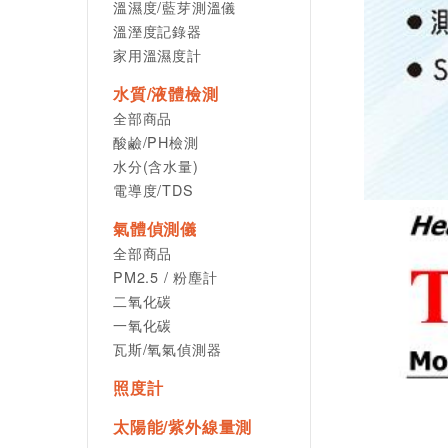
溫濕度/藍芽測溫儀
溫溼度記錄器
家用溫濕度計
水質/液體檢測
全部商品
酸鹼/PH檢測
水分(含水量)
電導度/TDS
氣體偵測儀
全部商品
PM2.5 / 粉塵計
二氧化碳
一氧化碳
瓦斯/氧氣偵測器
照度計
太陽能/紫外線量測