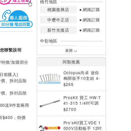
桃竹地區
桃園復興店
網路訂購
中壢中正店
網路訂購
新竹光復店
網路訂購
中彰地區
台中英才店
網路訂購
您聯繫說明
展開
嘉南地區
/特價/加購部分
同類推薦
高雄中華店
網路訂購
Octopus尚卓 迷你
0日前匯入)
高雄鳳山店
網路訂購
梅開扳手10支組 4-
特價、拆封品除
11mm 公制(473.10
$265
*庫存數量：網路訂購(0)、少量庫存
00)
特價、拆封品除
(1~2)、現貨充足(3以上)。
ProsKit 寶工 HW-T
*門市庫存以店內實際數量為準，可使
41-315 1/4吋可調
000送9件套兩用
用專人服務或撥打門市電話洽詢。
式棘輪扭力扳手3.0
$2700
～15N-m
折$400，特價
Pro’sKit寶工VDE 1
000V活動板手 12吋