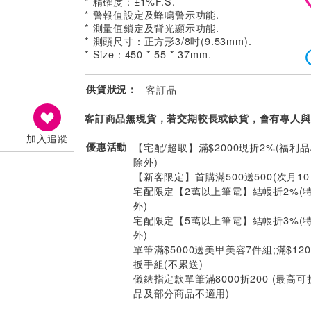
* 精確度：±1%F.S.
* 警報值設定及蜂鳴警示功能.
* 測量值鎖定及背光顯示功能.
* 測頭尺寸：正方形3/8吋(9.53mm).
* Size：450 * 55 * 37mm.
供貨狀況：
客訂品
客訂商品無現貨，若交期較長或缺貨，會有專人與
加入追蹤
優惠活動
【宅配/超取】滿$2000現折2%(福利品
除外)
【新客限定】首購滿500送500(次月1
宅配限定【2萬以上筆電】結帳折2%(
外)
宅配限定【5萬以上筆電】結帳折3%(
外)
單筆滿$5000送美甲美容7件組;滿$12
扳手組(不累送)
儀錶指定款單筆滿8000折200 (最高可
品及部分商品不適用)