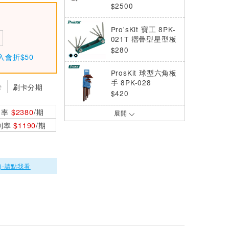
HW-V612
$2500
Pro'sKit 寶工 8PK-
021T 摺疊型星型板
手 (8支組)
$280
入會折$50
ProsKit 球型六角板
手 8PK-028
卡
刷卡分期
$420
利率
$2380
/期
展開
Pro’sKit寶工 長型球
0利率
$1190
/期
頭內六角扳手組(9支
組) HW-229B
$250
ProsKit 寶工 HW-0
)-請點我看
10 10 inch 鈦金防
滑活動扳手
$330
日本ENGINEER 專
業六角板手TWH-01
(公制)
$165