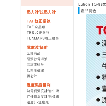
Lutron TQ-
產品特色
壓力計/拉壓力計
TAF校正儀錶
TAF 全品項
TES 校正服務
TENMARS校正服務
電磁波/輻射
全部商品
經濟款電磁波
高頻電磁波
低頻電磁波
幅射計
溫度濕度量測
熱電偶溫度計/熱中暑
紅外線溫度計/熱像儀
溫度計/溫度錶