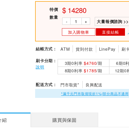
14280
特價
數量
-
+
大量報價諮詢 >>
加入購物車
直接結帳
結帳方式：
ATM
貨到付款
LinePay
刷
刷卡分期：
3期0利率
$4760
/期
6期0
說明
8期0利率
$1785
/期
12期
配送方式：
門市取貨*
良興配送
*滿千元門市取貨現折1%(部分商品不適用
介紹
購買與保固