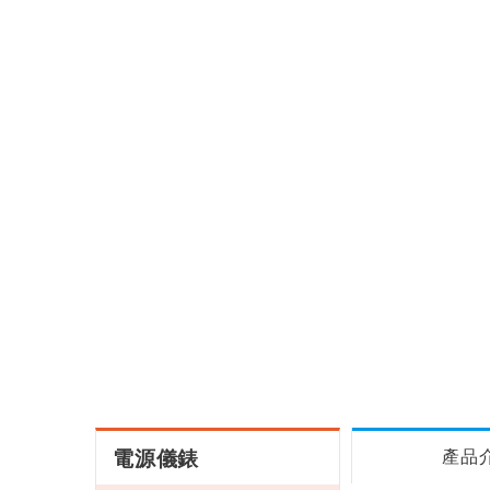
電源儀錶
產品