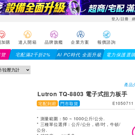
登入/註冊
利加購
達人開箱
品牌旗艦
企業方案
報價諮詢
導覽
宅配滿2千折2%
AI PC時代 全面升級
電力保護選
產品
Lutron TQ-8803 電子式扭力板手
宅配到府
門市取貨
E1050711
* 測量範圍：50 ~ 1000公斤/公分.
* 三種單位選擇：公斤/公分，磅/吋，牛頓/
公分.