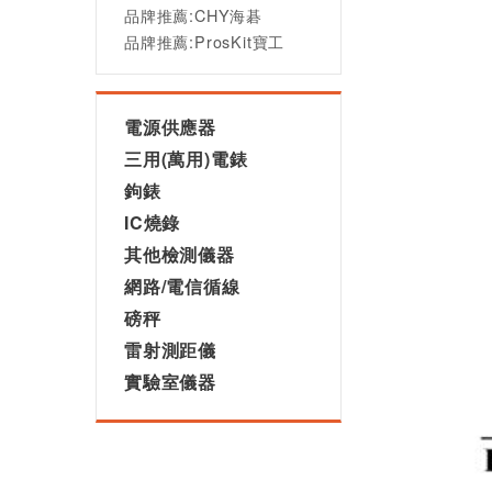
品牌推薦:CHY海碁
品牌推薦:ProsKit寶工
電源供應器
三用(萬用)電錶
鉤錶
IC燒錄
其他檢測儀器
網路/電信循線
磅秤
雷射測距儀
實驗室儀器