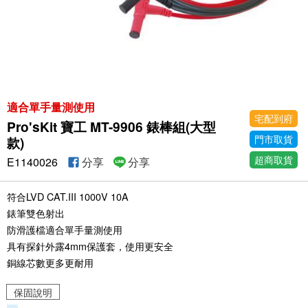
適合單手量測使用
宅配到府
Pro'sKit 寶工 MT-9906 錶棒組(大型
門市取貨
款)
超商取貨
E1140026
分享
分享
符合LVD CAT.III 1000V 10A
錶筆雙色射出
防滑護檔適合單手量測使用
具有探針外露4mm保護套，使用更安全
銅線芯數更多更耐用
保固說明