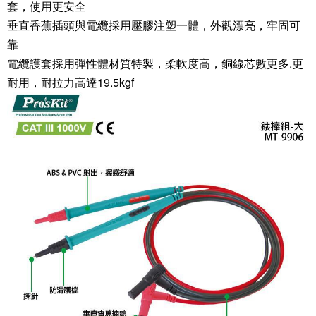
套，使用更安全
垂直香蕉插頭與電纜採用壓膠注塑一體，外觀漂亮，牢固可
靠
電纜護套採用彈性體材質特製，柔軟度高，銅線芯數更多
.
更
耐用，
耐拉力高達19.5kgf