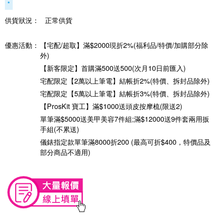
*
供貨狀況：
正常供貨
優惠活動：
【宅配/超取】滿$2000現折2%(福利品/特價/加購部分除
外)
【新客限定】首購滿500送500(次月10日前匯入)
宅配限定【2萬以上筆電】結帳折2%(特價、拆封品除外)
宅配限定【5萬以上筆電】結帳折3%(特價、拆封品除外)
【ProsKit 寶工】滿$1000送頭皮按摩梳(限送2)
單筆滿$5000送美甲美容7件組;滿$12000送9件套兩用扳
手組(不累送)
儀錶指定款單筆滿8000折200 (最高可折$400，特價品及
部分商品不適用)