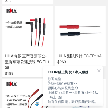
HILA海碁 直型香蕉頭公-L
HILA 測試探針 FC-TP19A
型香蕉頭公連接線 FC-TL1
$263
08
EcLife線上詢價！專人服務
$189
歡迎光臨！
🖐嗨~我的好朋友~~
很開心能夠見到您💞
上班時間(星期一~星期五)上午9點
~晚上5點
如有任何問題，歡迎與我們聯絡。