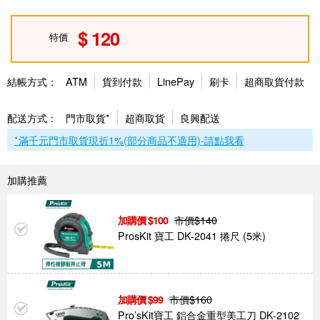
120
特價
結帳方式：
ATM
貨到付款
LinePay
刷卡
超商取貨付款
配送方式：
門市取貨*
超商取貨
良興配送
*滿千元門市取貨現折1%(部分商品不適用)-請點我看
加購推薦
市價$
140
100
ProsKit 寶工 DK-2041 捲尺 (5米)
市價$
160
99
Pro’sKit寶工 鋁合金重型美工刀 DK-2102