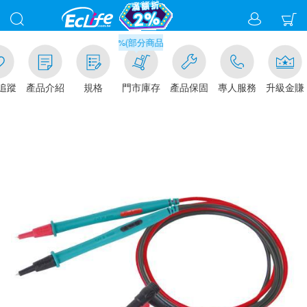
滿千元門市取貨現折1%(部分商品不適用)-請點我看
追蹤
產品介紹
規格
門市庫存
產品保固
專人服務
升級金賺