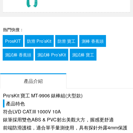
熱門快搜：
ProsKIT
防滑 Pro’sKit
防滑 寶工
測棒 香蕉頭
測試棒 香蕉頭
測試棒 Pro’sKit
測試棒 寶工
產品介紹
Pro'sKit 寶工 MT-9906 錶棒組(大型款)
產品特色
符合LVD CAT.III 1000V 10A
錶筆採用
雙色
ABS & PVC
射出美觀大方
，握感更舒適
前端防滑護檔，適合單手量測使用，
具有探針外露4mm保護