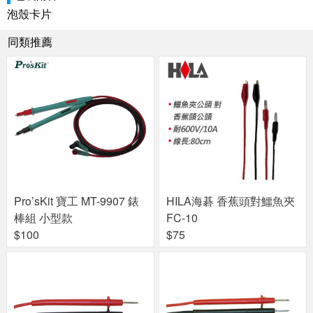
泡殼卡片
同類推薦
Pro’sKit 寶工 MT-9907 錶
HILA海碁 香蕉頭對鱷魚夾
棒組 小型款
FC-10
$100
$75