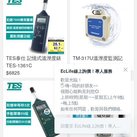
TES泰仕 記憶式溫溼度錶
TM-317U溫溼度監測記
TES-1361C
$5200
EcLife線上詢價！專人服務
$6825
歡迎光臨！
🖐嗨~我的好朋友~~
很開心能夠見到您💞
上班時間(星期一~星期五)上午9點
~晚上5點
如有任何問題，歡迎與我們聯絡。
回覆至 EcLife線上詢價！專人服務