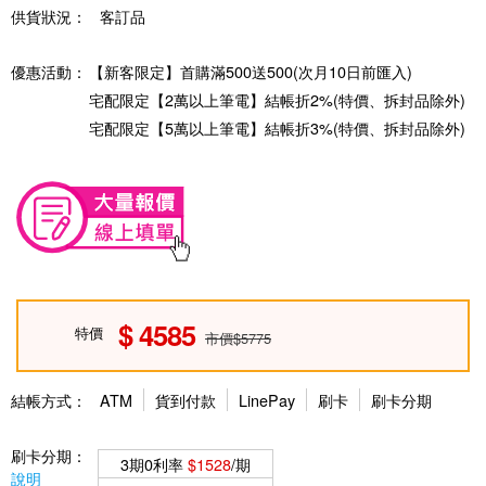
供貨狀況：
客訂品
優惠活動：
【新客限定】首購滿500送500(次月10日前匯入)
宅配限定【2萬以上筆電】結帳折2%(特價、拆封品除外)
宅配限定【5萬以上筆電】結帳折3%(特價、拆封品除外)
4585
特價
市價$5775
結帳方式：
ATM
貨到付款
LinePay
刷卡
刷卡分期
刷卡分期：
3期0利率
$1528
/期
說明