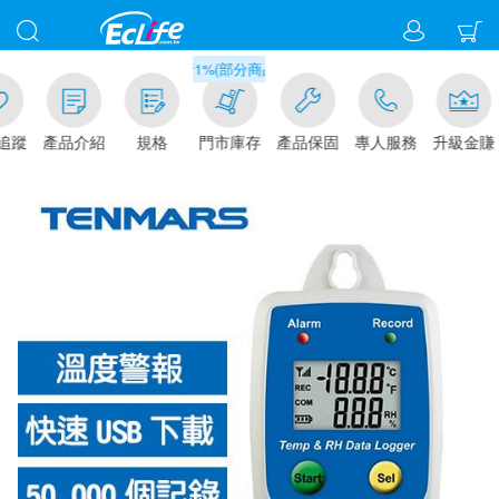
滿千元門市取貨現折1%(部分商品不適用)-請點我看
追蹤
產品介紹
規格
門市庫存
產品保固
專人服務
升級金賺