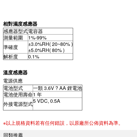
相對濕度感應器
感應器型式
電容器
測量範圍
1%-99%
±3.0%RH( 20~80% )
準確度
±5.0%RH( 80% )
解析度
0.1%
溫度感應器
電源供應
電池型式
一顆 3.6V ? AA 鋰電池
電池使用壽命
1 年
5 VDC, 0.5A
外接電源型式
※以上規格資料若有任何錯誤，以原廠所公佈資料為準。
同類推薦