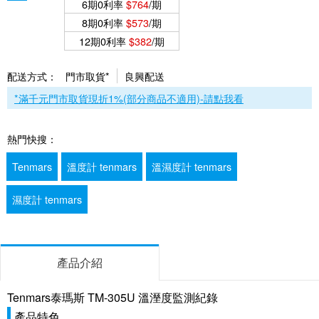
6期0利率
$764
/期
8期0利率
$573
/期
12期0利率
$382
/期
配送方式：
門市取貨*
良興配送
*滿千元門市取貨現折1%(部分商品不適用)-請點我看
熱門快搜：
Tenmars
溫度計 tenmars
溫濕度計 tenmars
濕度計 tenmars
產品介紹
Tenmars泰瑪斯 TM-305U 溫溼度監測紀錄
產品特色