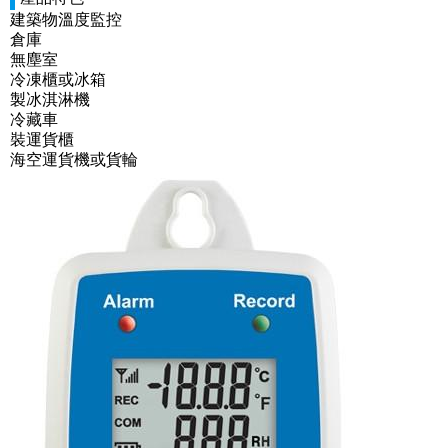
建築物溫度監控
倉庫
無塵室
冷凍櫃或冰箱
製冰淇淋機
冷藏車
裝運貨櫃
海空運貨機或貨輪