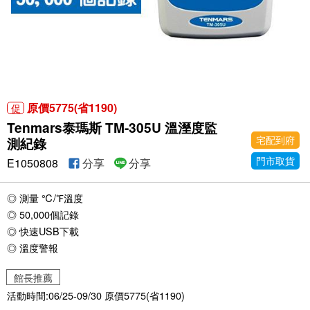
原價5775(省1190)
促
Tenmars泰瑪斯 TM-305U 溫溼度監
宅配到府
測紀錄
門市取貨
E1050808
分享
分享
◎ 測量 ℃/℉溫度
◎ 50,000個記錄
◎ 快速USB下載
◎ 溫度警報
館長推薦
活動時間:06/25-09/30 原價5775(省1190)