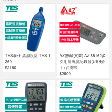
TES泰仕 溫濕度計 TES-1
AZ(衡欣實業) AZ 88162多
260
次用溫濕度記錄器(USB介
$2160
面) 台灣製
$2900