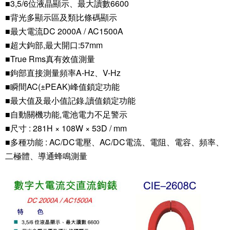
■3,5/6位液晶顯示、最大讀數6600
■背光多顯示區及類比條碼顯示
■最大電流DC 2000A / AC1500A
■超大鉤部,最大開口:57mm
■True Rms真有效值測量
■鉤部直接測量頻率A-Hz、V-Hz
■瞬間AC(±PEAK)峰值鎖定功能
■最大值及最小值記錄,讀值鎖定功能
■自動關機功能,電池電力不足警示
■尺寸 : 281H × 108W × 53D / mm
■多種功能 : AC/DC電壓、AC/DC電流、電阻、電容、頻率、
二極體、導通蜂鳴測量