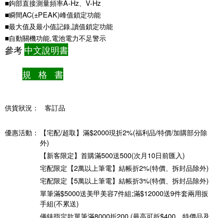
■鉤部直接測量頻率A-Hz、V-Hz
■瞬間AC(±PEAK)峰值鎖定功能
■最大值及最小值記錄,讀值鎖定功能
■自動關機功能,電池電力不足警示
參考
中文說明書
規 格 書
供貨狀況：
客訂品
優惠活動：
【宅配/超取】滿$2000現折2%(福利品/特價/加購部分除
外)
【新客限定】首購滿500送500(次月10日前匯入)
宅配限定【2萬以上筆電】結帳折2%(特價、拆封品除外)
宅配限定【5萬以上筆電】結帳折3%(特價、拆封品除外)
單筆滿$5000送美甲美容7件組;滿$12000送9件套兩用扳
手組(不累送)
儀錶指定款單筆滿8000折200 (最高可折$400，特價品及