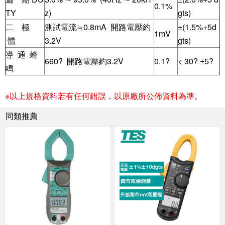
0.1%
TY
z)
gts)
二 極
測試電流≒0.8mA 開路電壓約
±(1.5%+5d
1mV
體
3.2V
gts)
導 通 蜂
660? 開路電壓約3.2V
0.1?
< 30? ±5?
鳴
※以上規格資料若有任何錯誤，以原廠所公佈資料為準。
同類推薦