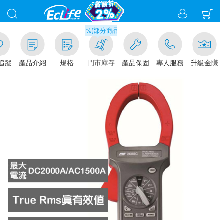
滿千元門市取貨現折1%(部分商品不適用)-請點我看
追蹤
產品介紹
規格
門市庫存
產品保固
專人服務
升級金賺