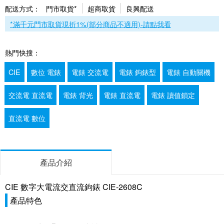
配送方式：
門市取貨*
超商取貨
良興配送
*滿千元門市取貨現折1%(部分商品不適用)-請點我看
熱門快搜：
CIE
數位 電錶
電錶 交流電
電錶 鉤錶型
電錶 自動關機
交流電 直流電
電錶 背光
電錶 直流電
電錶 讀值鎖定
直流電 數位
產品介紹
CIE 數字大電流交直流鉤錶 CIE-2608C
產品特色