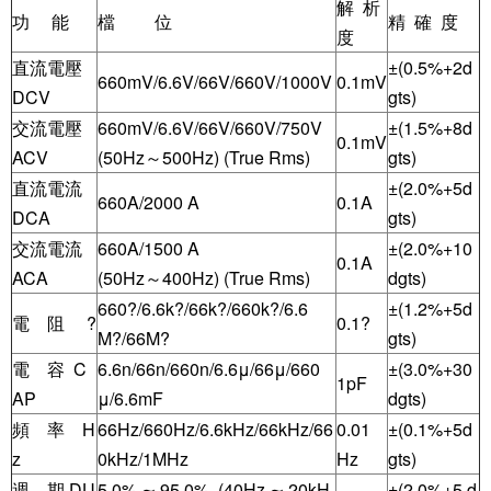
解 析
功 能
檔 位
精 確 度
度
直流電壓
±(0.5%+2d
660mV/6.6V/66V/660V/1000V
0.1mV
DCV
gts)
交流電壓
660mV/6.6V/66V/660V/750V
±(1.5%+8d
0.1mV
ACV
(50Hz～500Hz) (True Rms)
gts)
直流電流
±(2.0%+5d
660A/2000 A
0.1A
DCA
gts)
交流電流
660A/1500 A
±(2.0%+10
0.1A
ACA
(50Hz～400Hz) (True Rms)
dgts)
660?/6.6k?/66k?/660k?/6.6
±(1.2%+5d
電 阻 ?
0.1?
M?/66M?
gts)
電 容 C
6.6n/66n/660n/6.6μ/66μ/660
±(3.0%+30
1pF
AP
μ/6.6mF
dgts)
頻 率 H
66Hz/660Hz/6.6kHz/66kHz/66
0.01
±(0.1%+5d
z
0kHz/1MHz
Hz
gts)
週 期 DU
5.0% ∼ 95.0% (40Hz ∼ 20kH
±(2.0%+5 d