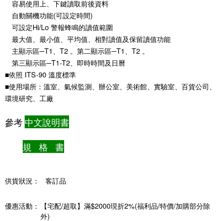
容易使用上、下鍵讀取前後資料
自動關機功能(可設定時間)
可設定Hi/Lo 警報蜂鳴的讀值範圍
最大值、最小值、平均值、相對讀值及保留讀值功能
主顯示區─T1、T2 。第二顯示區─T1、T2 。
第三顯示區─T1-T2、即時時間及日曆
■依照 ITS-90 溫度標準
■使用場所：溫室、氣候監測、辦公室、美術館、實驗室、百貨公司、
環境研究、工廠
參考
中文說明書
規 格 書
供貨狀況：
客訂品
優惠活動：
【宅配/超取】滿$2000現折2%(福利品/特價/加購部分除
外)