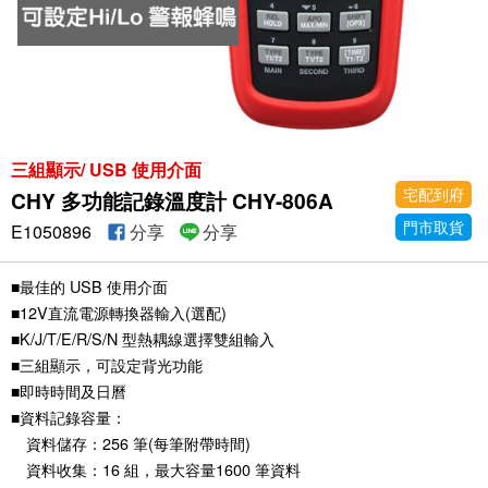
三組顯示/ USB 使用介面
宅配到府
CHY 多功能記錄溫度計 CHY-806A
門市取貨
E1050896
分享
分享
■最佳的 USB 使用介面
■12V直流電源轉換器輸入(選配)
■K/J/T/E/R/S/N 型熱耦線選擇雙組輸入
■三組顯示，可設定背光功能
■即時時間及日曆
■資料記錄容量：
資料儲存：256 筆(每筆附帶時間)
資料收集：16 組，最大容量1600 筆資料