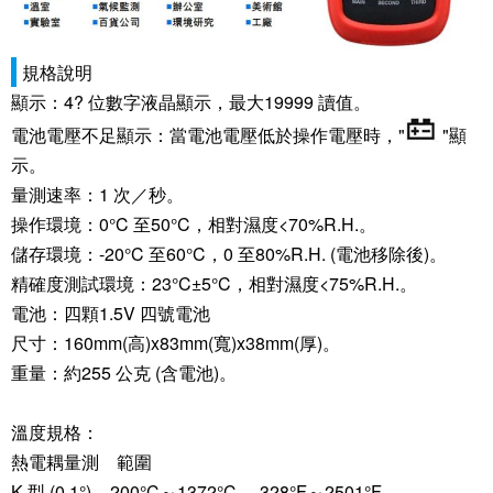
規格說明
顯示：4? 位數字液晶顯示，最大19999 讀值。
電池電壓不足顯示：當電池電壓低於操作電壓時，"
"顯
示。
量測速率：1 次／秒。
操作環境：0°C 至50°C，相對濕度<70%R.H.。
儲存環境：-20°C 至60°C，0 至80%R.H. (電池移除後)。
精確度測試環境：23°C±5°C，相對濕度<75%R.H.。
電池：四顆1.5V 四號電池
尺寸：160mm(高)x83mm(寬)x38mm(厚)。
重量：約255 公克 (含電池)。
溫度規格：
熱電耦量測 範圍
K 型 (0.1°) -200°C～1372°C，-328°F～2501°F