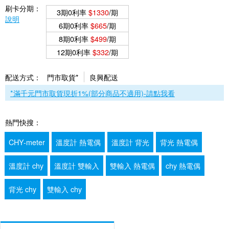
刷卡分期：
3期0利率
$1330
/期
說明
6期0利率
$665
/期
8期0利率
$499
/期
12期0利率
$332
/期
配送方式：
門市取貨*
良興配送
*滿千元門市取貨現折1%(部分商品不適用)-請點我看
熱門快搜：
CHY-meter
溫度計 熱電偶
溫度計 背光
背光 熱電偶
溫度計 chy
溫度計 雙輸入
雙輸入 熱電偶
chy 熱電偶
背光 chy
雙輸入 chy