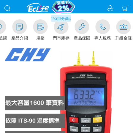
滿千元門市取貨現折1%(部分商品不適用)-請點我看
追蹤
產品介紹
規格
門市庫存
產品保固
專人服務
升級金賺