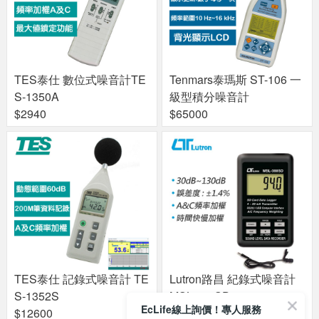
TES泰仕 數位式噪音計TE
Tenmars泰瑪斯 ST-106 一
S-1350A
級型積分噪音計
$2940
$65000
TES泰仕 記錄式噪音計 TE
Lutron路昌 紀錄式噪音計
S-1352S
MSL-388SD
EcLife線上詢價！專人服務
$12600
$6300