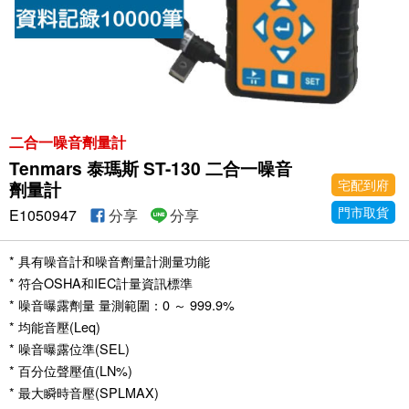
二合一噪音劑量計
Tenmars 泰瑪斯 ST-130 二合一噪音
宅配到府
劑量計
門市取貨
E1050947
分享
分享
* 具有噪音計和噪音劑量計測量功能
* 符合OSHA和IEC計量資訊標準
* 噪音曝露劑量 量測範圍：0 ～ 999.9%
* 均能音壓(Leq)
* 噪音曝露位準(SEL)
* 百分位聲壓值(LN%)
* 最大瞬時音壓(SPLMAX)