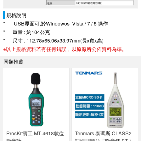
規格說明
*
USB界面可,於Windowos Vista / 7 / 8 操作
*
重量 : 約104公克
*
尺寸 : 112.78x65.06x33.97mm(長x寬x高
)
※以上規格資料若有任何錯誤，以原廠所公佈資料為準。
同類推薦
ProsKit寶工 MT-4618數位
Tenmars 泰瑪斯 CLASS2
噪音計
記憶型積分式噪音錶 ST-1