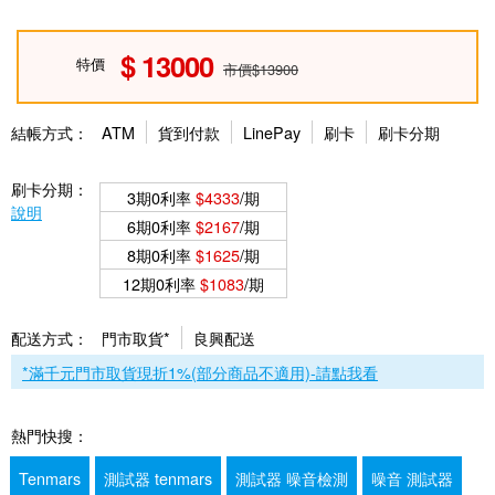
13000
特價
市價$13900
結帳方式：
ATM
貨到付款
LinePay
刷卡
刷卡分期
刷卡分期：
3期0利率
$4333
/期
說明
6期0利率
$2167
/期
8期0利率
$1625
/期
12期0利率
$1083
/期
配送方式：
門市取貨*
良興配送
*滿千元門市取貨現折1%(部分商品不適用)-請點我看
熱門快搜：
Tenmars
測試器 tenmars
測試器 噪音檢測
噪音 測試器