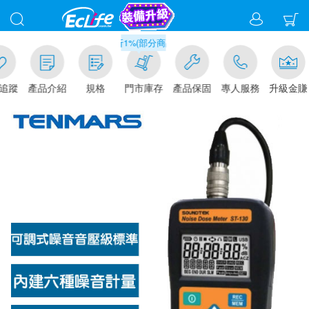
滿千元門市取貨現折1%(部分商品不適用)-請點我看
追蹤
產品介紹
規格
門市庫存
產品保固
專人服務
升級金賺