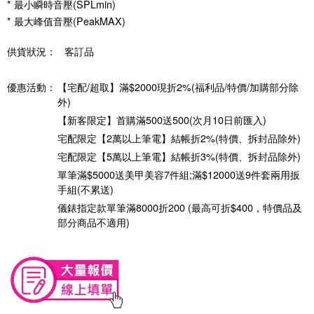
* 最小瞬時音壓(SPLmin)
* 最大峰值音壓(PeakMAX)
供貨狀況：
客訂品
優惠活動：
【宅配/超取】滿$2000現折2%(福利品/特價/加購部分除
外)
【新客限定】首購滿500送500(次月10日前匯入)
宅配限定【2萬以上筆電】結帳折2%(特價、拆封品除外)
宅配限定【5萬以上筆電】結帳折3%(特價、拆封品除外)
單筆滿$5000送美甲美容7件組;滿$12000送9件套兩用扳
手組(不累送)
儀錶指定款單筆滿8000折200 (最高可折$400，特價品及
部分商品不適用)