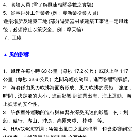
4
、實驗人員
(
需了解風速相關參數之實驗
)
5
、從事戶外工作業者
(
例：農漁業從業人員
)
、遊樂場所及建築工地
(
部分遊樂器材或建築工事達一定風速
後，必須停止以策安全。例：摩天輪
)
7
、工廠
▲ 風的影響
1、風速在每小時 63 公里（每秒 17.2 公尺）或以上至 117
公里（每秒 32.6 公尺）之間為輕度颱風，進而影響到氣候。
2、海浪係由風力吹拂海面所形成。風力吹拂的長短，強度，
時間，決定浪的大小，進而影響 到漁業出海、海上運動、海
上娛樂的安全性。
3、許多室外運動的進行與練習亦深受風速的影響，例：划
船、健行、爬山、沖浪、高爾夫球、 棒球…等。
4、HAVC冷凍空調：冷氣出風口之風的強弱，也會影響到室
內溫度、人體健康與能源利用 之有效性。