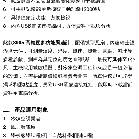
5
、
風速測量不受管道溫度變化影響而干擾讀值
6
、
可手動記錄
99
筆數據或自動記錄
12000
點
7
、
具讀值鎖定功能，方便檢視
8
、
內附
USB
電腦連接線組，方便資料下載與分析
此款
8905
高精度多功能風速計
，配備微型風扇，內建瑞士溫
溼度元件，可測量溫度、溼度、風速、風量、露點、濕球等
多種參數。測棒為具定位刻度之伸縮設計，最長可延伸至
1
公
尺，主機採用微處理器，對冷凍空調工程師來說是一個必備
的設備，不需要旋轉儀錶或是參考圖表，簡單快速即可取得
濕球和露點溫度，另附
USB
電腦連接線組，能即時下載當前
資料至電腦分析。
產品適用對象
二
、
1
、冷凍空調業者
2
、風力發電廠
3
、學校教學課程
(
例：自然科學相關課程
)