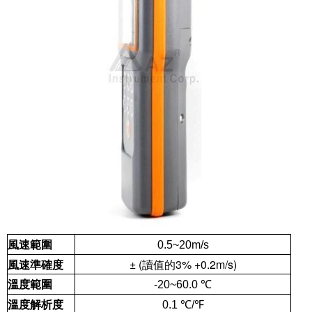
風速範圍
0.5~20m/s
風速準確度
± (
讀值的
3% +0.2m/s)
溫度範圍
-20~60.0 ℃
溫度解析度
0.1 ℃
/℉