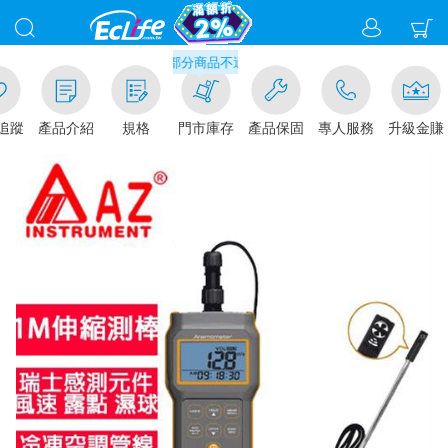
滿千元門市取貨現折1%(部分商品不適用)-請點我看
追蹤
產品介紹
規格
門市庫存
產品保固
專人服務
升級金賺