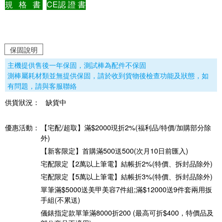
規 格 書
CE認 證 書
保固說明
主機提供售後一年保固，測試棒為配件不保固
測棒屬耗材類並無提供保固，請於收到貨物後檢查功能及狀態，如
有問題，請與客服聯絡
供貨狀況：
缺貨中
優惠活動：
【宅配/超取】滿$2000現折2%(福利品/特價/加購部分除
外)
【新客限定】首購滿500送500(次月10日前匯入)
宅配限定【2萬以上筆電】結帳折2%(特價、拆封品除外)
宅配限定【5萬以上筆電】結帳折3%(特價、拆封品除外)
單筆滿$5000送美甲美容7件組;滿$12000送9件套兩用扳
手組(不累送)
儀錶指定款單筆滿8000折200 (最高可折$400，特價品及