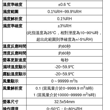
溫度準確度
±0.6 ℃
濕度範圍
0.1%RH~99.9%RH
濕度解析度
0.1%RH
濕度準確度
±3%RH
(
此指溫度為
25℃
，相對溼度為
10~90%
時，
超出此範圍則準確度為
+/-5%RH)
溫度反應時間
約
60
秒
溼度反應時間
約
60
秒
螢幕更新速度
每秒
濕球溫度顯示
-20~59.9℃
露點溫度顯示
-20~59.9℃
風量顯示
3
0 ~ 99999
m
/s
3
風量解析度
0.1
(
當風量介於
0~9999.9
m
/s
時
)
3
1
(
當風量介於
10000~99999
m
/s
時
)
螢幕尺寸
32.5x54mm
操作環境
0~50℃
；
0~80%RH