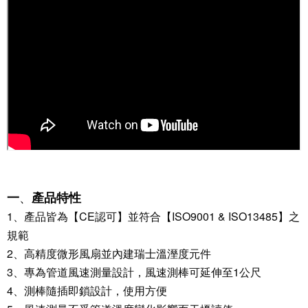
、
一
產品特性
1
、
產品皆為【
CE
認可】並符合【
ISO9001 & ISO13485
】之
規範
2
、
高精度微形風扇並內建瑞士溫溼度元件
3
、
專為管道風速測量設計
，
風速測棒可延伸至
1
公尺
4
、
測棒隨插即鎖設計，使用方便