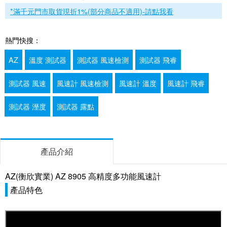
*滿千元門市取貨現折1%(部分商品不適用)-請點我看
熱門快搜：
AZ
溫度 測試器
測試器 風速檢測
測試器 飛睿
測試器 風速
風速計 風速檢測
風速計 溫度
風速計 飛睿
測試器 溼度
測試器 露點
產品介紹
AZ(衡欣實業) AZ 8905 高精度多功能風速計
產品特色