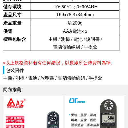
儲存環境
-10~50℃
；
0~90%RH
產品尺寸
169x78.3x34.4mm
產品重量
約200g
供電
AAA
電池
x 3
標準包裝含
主機
/
測棒
/
電池
/
說明書
/
電腦傳輸線組
/
手提盒
※以上規格資料若有任何錯誤，以原廠所公佈資料為準。
包裝附件
主機 / 測棒 / 電池 / 說明書 / 電腦傳輸線組 / 手提盒
同類推薦