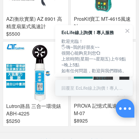
AZ(衡欣實業) AZ 8901 高
ProsKit寶工 MT-4615風速
精度扇葉式風速計
計
EcLife線上詢價！專人服務
$5500
$1800
歡迎光臨！
🖐嗨~我的好朋友~~
很開心能夠見到您💞
上班時間(星期一~星期五)上午9點
~晚上5點
如有任何問題，歡迎與我們聯絡。
回覆至 EcLife線上詢價！專人服務
PROVA 記憶式風速計 AV
Lutron路昌 三合一環境錶
M-07
ABH-4225
$8925
$5250