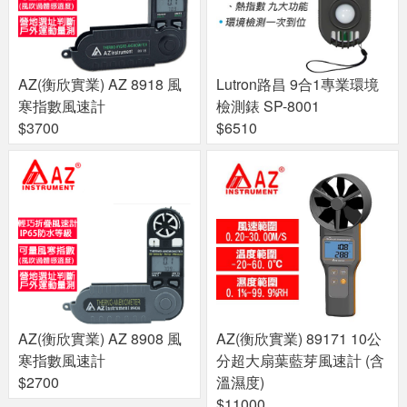
AZ(衡欣實業) AZ 8918 風
Lutron路昌 9合1專業環境
寒指數風速計
檢測錶 SP-8001
$3700
$6510
AZ(衡欣實業) AZ 8908 風
AZ(衡欣實業) 89171 10公
寒指數風速計
分超大扇葉藍芽風速計 (含
$2700
溫濕度)
$11000