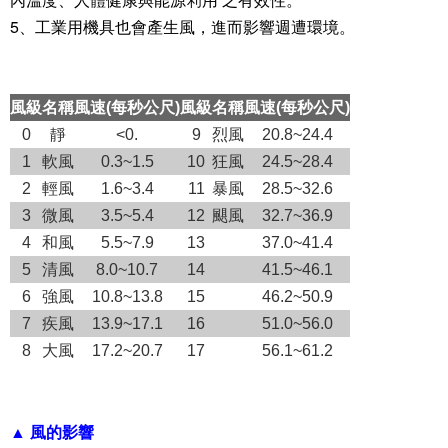
5、工業用機具也會產生風，進而影響週遭環境。
風級
名稱
風速(每秒公尺)
風級
名稱
風速(每秒公尺)
0
靜
<0.
9
烈風
20.8~24.4
1
軟風
0.3~1.5
10
狂風
24.5~28.4
2
輕風
1.6~3.4
11
暴風
28.5~32.6
3
微風
3.5~5.4
12
颶風
32.7~36.9
4
和風
5.5~7.9
13
37.0~41.4
5
清風
8.0~10.7
14
41.5~46.1
6
強風
10.8~13.8
15
46.2~50.9
7
疾風
13.9~17.1
16
51.0~56.0
8
大風
17.2~20.7
17
56.1~61.2
▲ 風的影響